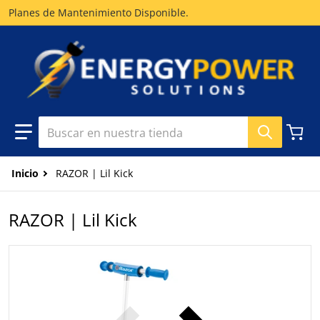
Planes de Mantenimiento Disponible.
Buscar en nuestra tienda
Inicio
RAZOR | Lil Kick
RAZOR | Lil Kick
files/LilKick_BlueWEBSITE.png
f