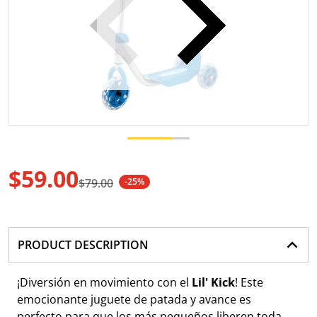
Abrir medio 1 en vista de gale
$59.00
$79.00
-25%
Precio de oferta
Precio regular
PRODUCT DESCRIPTION
¡Diversión en movimiento con el
Lil' Kick
! Este
emocionante juguete de patada y avance es
perfecto para que los más pequeños liberen toda