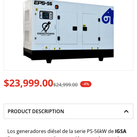
Abrir medio 1 en vista de gale
$23,999.00
$24,999.00
-4%
Precio de oferta
Precio regular
PRODUCT DESCRIPTION
Los generadores diésel de la serie PS-56kW de
IGSA