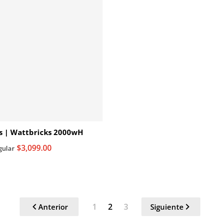
s | Wattbricks 2000wH
$3,099.00
gular
1
2
3
Anterior
Siguiente