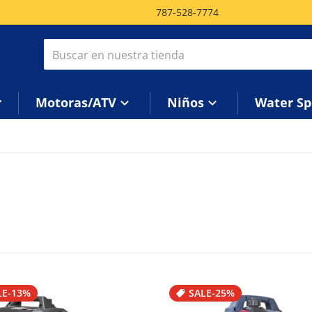
787-528-7774
Buscar en nuestra tienda
r
Motoras/ATV
Niños
Water Sp
LE
-13%
SALE
-25%