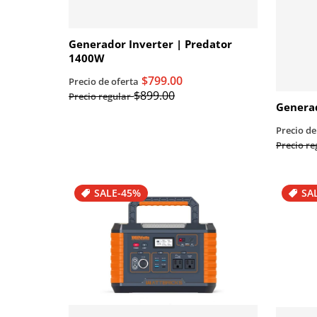
Generador Inverter | Predator
1400W
$799.00
Precio de oferta
$899.00
Precio regular
Generad
Precio de
Precio re
SALE
-45%
SA