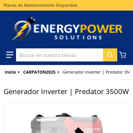
Planes de Mantenimiento Disponible.
Buscar en nuestra tienda
Inicio
CARPATON2025
Generador Inverter | Predator 35
Generador Inverter | Predator 3500W
files/Predator3500website.jpg
p